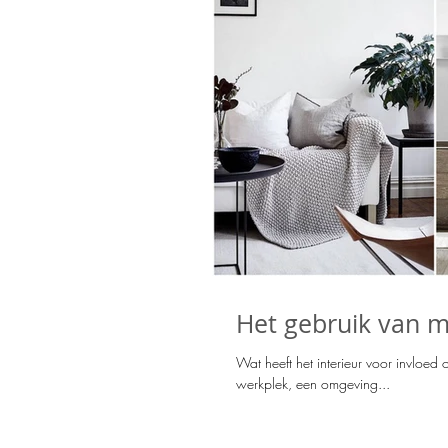
Het gebruik van ma
Wat heeft het interieur voor invloed op jouw MIND & BODY?! Ik gel
werkplek, een omgeving...