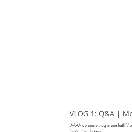
VLOG 1: Q&A | Me
JAAAA de eerste vlog is een feit!! Vl
foto's. Om de twee...