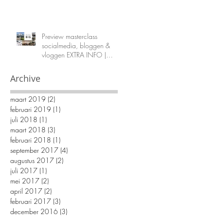
Preview masterclass
socialmedia, bloggen &
vloggen EXTRA INFO |
Stylistendag De
Woonindustrie
Archive
maart 2019
(2)
2 posts
februari 2019
(1)
1 post
juli 2018
(1)
1 post
maart 2018
(3)
3 posts
februari 2018
(1)
1 post
an
september 2017
(4)
4 posts
augustus 2017
(2)
2 posts
juli 2017
(1)
1 post
mei 2017
(2)
2 posts
april 2017
(2)
2 posts
februari 2017
(3)
3 posts
december 2016
(3)
3 posts