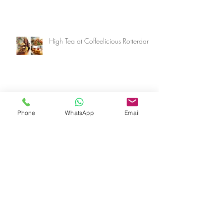
High Tea at Coffeelicious Rotterdam
Tafelstyling tips voor Pasen!
Phone
WhatsApp
Email
Het gebruik van materialen in het
interieur
Interieurontwerp met items van "De
Onlineinterieurshop.nl"