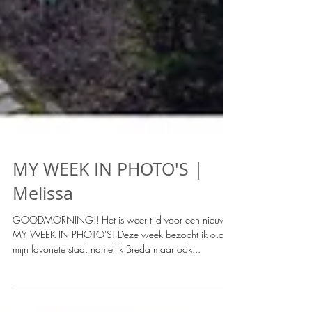
MY WEEK IN PHOTO'S |
Melissa
GOODMORNING!! Het is weer tijd voor een nieuwe
MY WEEK IN PHOTO'S! Deze week bezocht ik o.a
mijn favoriete stad, namelijk Breda maar ook...