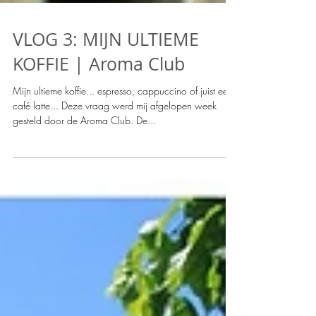
VLOG 3: MIJN ULTIEME
KOFFIE | Aroma Club
Mijn ultieme koffie... espresso, cappuccino of juist een
café latte... Deze vraag werd mij afgelopen week
gesteld door de Aroma Club. De...