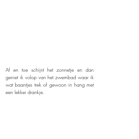
Af en toe schijnt het zonnetje en dan 
geniet ik volop van het zwembad waar ik 
wat baantjes trek of gewoon in hang met 
een lekker drankje. 