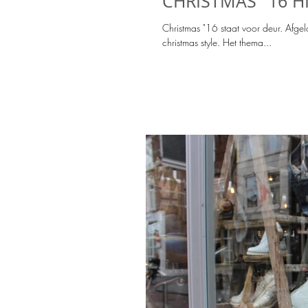
CHRISTMAS "16 H
Christmas "16 staat voor deur. Afg
christmas style. Het thema...