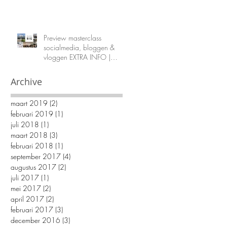
Preview masterclass
socialmedia, bloggen &
vloggen EXTRA INFO |
Stylistendag De
Woonindustrie
Archive
maart 2019
(2)
2 posts
februari 2019
(1)
1 post
juli 2018
(1)
1 post
maart 2018
(3)
3 posts
februari 2018
(1)
1 post
september 2017
(4)
4 posts
augustus 2017
(2)
2 posts
juli 2017
(1)
1 post
mei 2017
(2)
2 posts
april 2017
(2)
2 posts
februari 2017
(3)
3 posts
december 2016
(3)
3 posts