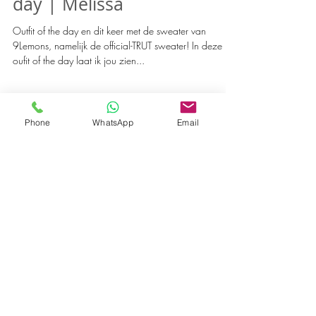
#Official-TRUT, outfit of the
day | Melissa
Outfit of the day en dit keer met de sweater van
9Lemons, namelijk de official-TRUT sweater! In deze
Phone
WhatsApp
Email
oufit of the day laat ik jou zien...
SAUMUR
interior & styling