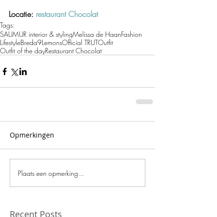
Locatie: 
restaurant Chocolat
Tags:
SAUMUR interior & styling
Melissa de Haan
Fashion
Lifestyle
Breda
9Lemons
Official TRUT
Outfit
Outfit of the day
Restaurant Chocolat
Opmerkingen
Plaats een opmerking...
Recent Posts