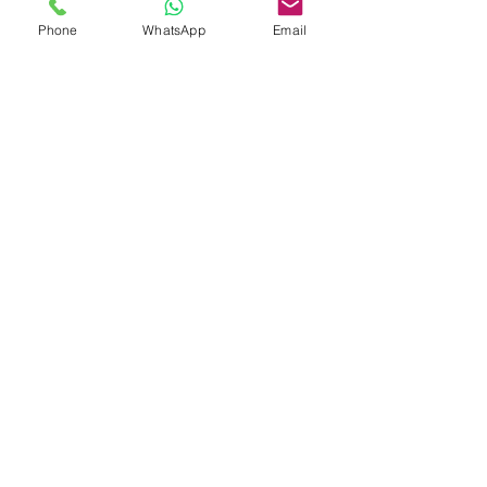
Phone
WhatsApp
Email
5X living room inspiratie
Preview masterclass socialmedia,
bloggen & vloggen EXTRA INFO |
Stylistendag De Woonindustrie
Archive
maart 2019
(2)
2 posts
februari 2019
(1)
1 post
juli 2018
(1)
1 post
maart 2018
(3)
3 posts