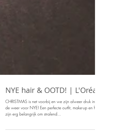
NYE hair & OOTD! | L'Oréal
CHRISTMAS is net voorbij en we zijn alweer druk in
de weer voor NYE! Een perfecte outfit, make-up en hair
zijn erg belangrijk om stralend...