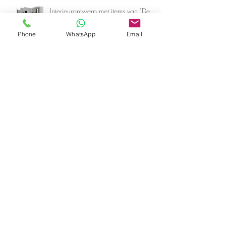
Interieurontwerp met items van "De
Onlineinterieurshop.nl"
Phone
WhatsApp
Email
5X living room inspiratie
Preview masterclass socialmedia,
bloggen & vloggen EXTRA INFO |
Stylistendag De Woonindustrie
Archive
maart 2019
(2)
2 posts