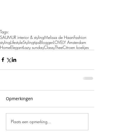
Tags:
SAUMUR interior & styling
Melissa de Haan
Fashion
styling
Lifestyle
Stylingtips
Blogger
LOVELY Amsterdam
Home
Elegant
Lazy sunday
Classy
Thee
Citroen koekjes
Opmerkingen
Plaats een opmerking...