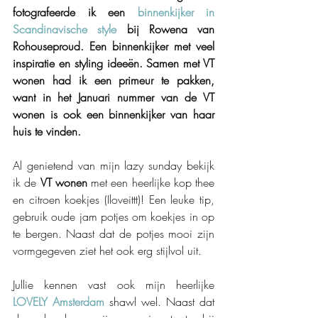
fotografeerde ik een 
binnenkijker in 
Scandinavische style
 bij Rowena van 
Rohouseproud. Een binnenkijker met veel 
inspiratie en styling ideeën. Samen met VT 
wonen had ik een primeur te pakken, 
want in het Januari nummer van de VT 
wonen is ook een binnenkijker van haar 
huis te vinden.
Al genietend van mijn lazy sunday bekijk 
ik de 
VT wonen
 met een heerlijke kop thee 
en citroen koekjes (Iloveittt)! Een leuke tip, 
gebruik oude jam potjes om koekjes in op 
te bergen. Naast dat de potjes mooi zijn 
vormgegeven ziet het ook erg stijlvol uit.  
Jullie kennen vast ook mijn heerlijke 
LOVELY Amsterdam
 shawl wel. Naast dat 