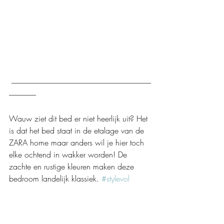
 ---------------------------------------------------------------------------------------------
------------------ 
Wauw ziet dit bed er niet heerlijk uit? Het 
is dat het bed staat in de etalage van de 
ZARA home maar anders wil je hier toch 
elke ochtend in wakker worden! De 
zachte en rustige kleuren maken deze 
bedroom landelijk klassiek. 
#stylevol