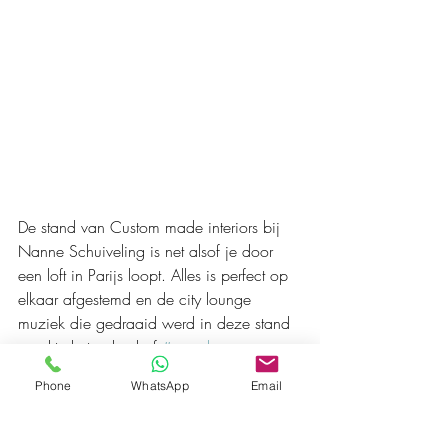
De stand van Custom made interiors bij 
Nanne Schuiveling is net alsof je door 
een loft in Parijs loopt. Alles is perfect op 
elkaar afgestemd en de city lounge 
muziek die gedraaid werd in deze stand 
maakte het geheel af 
#wegdromen
#VTwonen
&designbeurs 
Phone
WhatsApp
Email