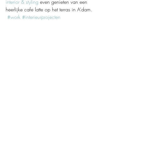
interior & styling
 even genieten van een 
heerlijke cafe latte op het terras in A’dam. 
#work
#interieurprojecten