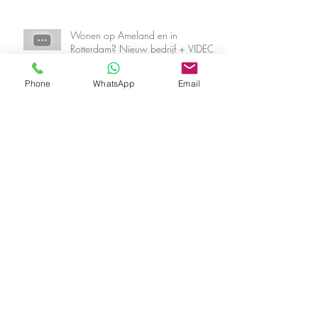
Wonen op Ameland en in
Rotterdam? Nieuw bedrijf + VIDEO!
Phone
WhatsApp
Email
Ibiza gevoel op eigen terras |
TODO Bien
High Tea at Coffeelicious Rotterdam
Tafelstyling tips voor Pasen!