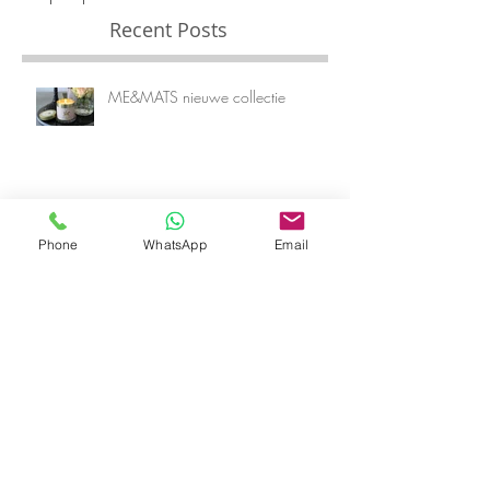
kijkers in inspirerende interieurs!
Keep inspired! XO
Recent Posts
ME&MATS nieuwe collectie
Phone
WhatsApp
Email
Een week lang koken met HELLO
FRESH + kookvideo
Wonen op Ameland en in
Rotterdam? Nieuw bedrijf + VIDEO!