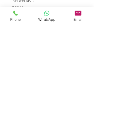
NEDERLAND
250ML
Phone
WhatsApp
Email
❀❀❀❀❀❀❀❀❀❀❀❀❀❀❀❀❀❀❀❀
❀
SAUMUR BODY WASH IS A BATH AND
SHOWER EXPERIENCE. THE BODY
WASH IS MADE OF VEGAN
PRODUCTS AND HIGH QUALITY
PARFUM. THE PARFUM IS A PRIVATE
LABEL DEVELOPED FOR SAUMUR
NEDERLAND. THE PARFUM HAS FRESH
TONES OF ORANGE, JASMINE, ROSE
AND PATCHOULI.
SAUMUR LABEL IS VEGAN AND MADE
IN THE NETHERLANDS