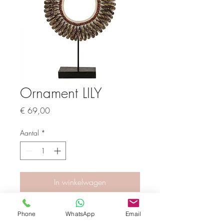
Ornament LILY
Prijs
€ 69,00
Aantal
*
In winkelwagen
De schelpenketting werd oorspronkelijk
Phone
WhatsApp
Email
door inwoners van Papua gebruikt bij