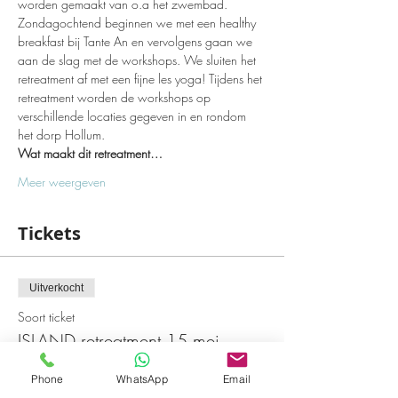
worden gemaakt van o.a het zwembad. 
Zondagochtend beginnen we met een healthy 
breakfast bij Tante An en vervolgens gaan we 
aan de slag met de workshops. We sluiten het 
retreatment af met een fijne les yoga! Tijdens het 
retreatment worden de workshops op 
verschillende locaties gegeven in en rondom 
het dorp Hollum. 
Wat maakt dit retreatment…
Meer weergeven
Tickets
Uitverkocht
Soort ticket
ISLAND retreatment 15 mei
Meer info
Phone
WhatsApp
Email